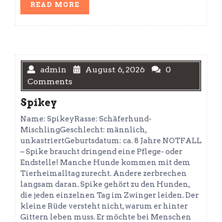
READ
READ MORE
MORE
admin
August 6, 2026
0
Comments
Spikey
Name: SpikeyRasse: Schäferhund-
MischlingGeschlecht: männlich,
unkastriertGeburtsdatum: ca. 8 Jahre NOTFALL
– Spike braucht dringend eine Pflege- oder
Endstelle! Manche Hunde kommen mit dem
Tierheimalltag zurecht. Andere zerbrechen
langsam daran. Spike gehört zu den Hunden,
die jeden einzelnen Tag im Zwinger leiden. Der
kleine Rüde versteht nicht, warum er hinter
Gittern leben muss. Er möchte bei Menschen