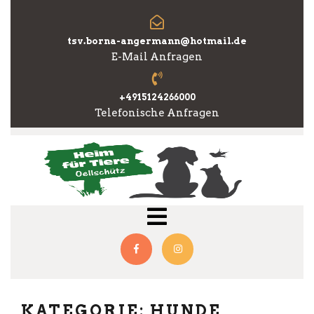
Skip
to
content
tsv.borna-angermann@hotmail.de
E-Mail Anfragen
+4915124266000
Telefonische Anfragen
Open
Menu
Facebook
Instagram
KATEGORIE:
HUNDE