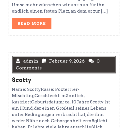
Umso mehr wünschen wir uns nun für ihn
endlich einen festen Platz, an dem er zur […]
READ
READ MORE
MORE
admin
Februar 9, 2026
0
Comments
Scotty
Name: ScottyRasse: Foxterrier-
MischlingGeschlecht: männlich,
kastriertGeburtsdatum: ca. 10 Jahre Scotty ist
ein Hund, der einen Großteil seines Lebens
unter Bedingungen verbracht hat, die ihm
weder Nähe noch Geborgenheit ermöglicht
haben. Er lebte viele Jahre ausschließlich