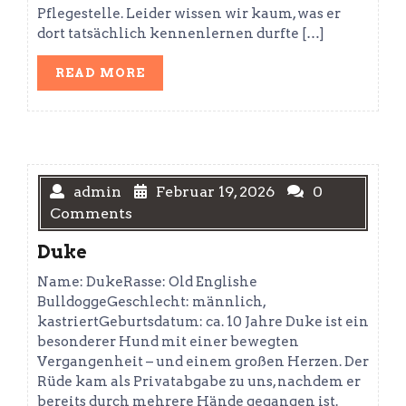
Pflegestelle. Leider wissen wir kaum, was er
dort tatsächlich kennenlernen durfte […]
READ
READ MORE
MORE
admin
Februar 19, 2026
0
Comments
Duke
Name: DukeRasse: Old Englishe
BulldoggeGeschlecht: männlich,
kastriertGeburtsdatum: ca. 10 Jahre Duke ist ein
besonderer Hund mit einer bewegten
Vergangenheit – und einem großen Herzen. Der
Rüde kam als Privatabgabe zu uns, nachdem er
bereits durch mehrere Hände gegangen ist.