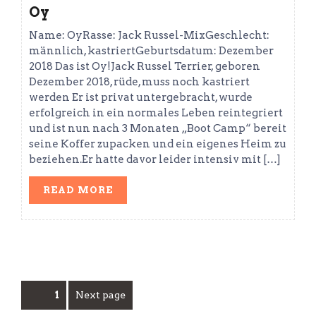
Oy
Name: OyRasse: Jack Russel-MixGeschlecht:
männlich, kastriertGeburtsdatum: Dezember
2018 Das ist Oy!Jack Russel Terrier, geboren
Dezember 2018, rüde, muss noch kastriert
werden Er ist privat untergebracht, wurde
erfolgreich in ein normales Leben reintegriert
und ist nun nach 3 Monaten „Boot Camp“ bereit
seine Koffer zupacken und ein eigenes Heim zu
beziehen.Er hatte davor leider intensiv mit […]
READ
READ MORE
MORE
Seitennummerierung
Page
1
Next page
der