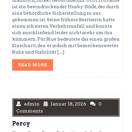
männlich, intakt Geburtsdatum: 01.01.2025 Blue
ist ein beeindruckender Husky-Rüde, der durch
eine behördliche Sicherstellung zu uns
gekommen ist. Seine frühere Besitzerin hatte
einen schweren Verkehrsunfall und konnte
sich anschließend leider nicht mehr um ihn
kümmern. Für Blue bedeutete das einen großen
Einschnitt, den er jedoch mit bemerkenswerter
Ruhe und Stabilität […]
READ
READ MORE
MORE
admin
Januar 18, 2026
0
Comments
Percy