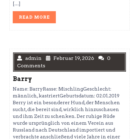
[…]
READ
READ MORE
MORE
admin
Februar 19, 2026
0
Comments
Barry
Name: BarryRasse: MischlingGeschlecht:
männlich, kastriertGeburtsdatum: 02.01.2019
Berry ist ein besonderer Hund, der Menschen
sucht, die bereit sind, wirklich hinzuschauen
und ihm Zeit zu schenken. Der ruhige Rüde
wurde ursprünglich von einem Verein aus
Russland nach Deutschland importiert und
verbrachte anschließend viele Jahre in einer