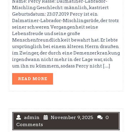
Name: Percy Rasse: Dalmatiner-Labrador-
Mischling Geschlecht: männlich, kastriert
Geburtsdatum: 23.07.2019 Percy ist ein
Dalmatiner-Labrador-Mischlingsrüde, der trotz
seiner schweren Vergangenheit seine
Lebensfreude und seine große
Menschenfreundlichkeit bewahrt hat. Er lebte
ursprünglich bei einem älteren Herrn draußen
im Zwinger, der durch eine Demenzerkrankung
irgendwann nicht mehr in der Lage war, sich
um ihn zu kümmern, sodass Percy nicht […]
READ
READ MORE
MORE
admin
November 9, 2025
0
Comments