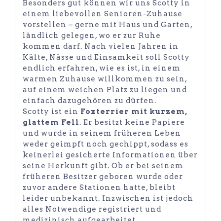
Besonders gut können wir uns Scotty in
einem liebevollen Senioren-Zuhause
vorstellen – gerne mit Haus und Garten,
ländlich gelegen, wo er zur Ruhe
kommen darf. Nach vielen Jahren in
Kälte, Nässe und Einsamkeit soll Scotty
endlich erfahren, wie es ist, in einem
warmen Zuhause willkommen zu sein,
auf einem weichen Platz zu liegen und
einfach dazugehören zu dürfen.
Scotty ist ein
Foxterrier mit kurzem,
glattem Fell
. Er besitzt keine Papiere
und wurde in seinem früheren Leben
weder geimpft noch gechippt, sodass es
keinerlei gesicherte Informationen über
seine Herkunft gibt. Ob er bei seinem
früheren Besitzer geboren wurde oder
zuvor andere Stationen hatte, bleibt
leider unbekannt. Inzwischen ist jedoch
alles Notwendige registriert und
medizinisch aufgearbeitet.