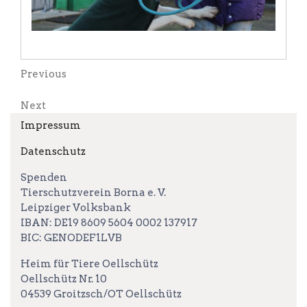
Beitragsnavigation
Previous
Previous
Post
Next
Next
Post
Impressum
Datenschutz
Spenden
Tierschutzverein Borna e. V.
Leipziger Volksbank
IBAN: DE19 8609 5604 0002 137917
BIC: GENODEF1LVB
Heim für Tiere Oellschütz
Oellschütz Nr. 10
04539 Groitzsch/OT Oellschütz