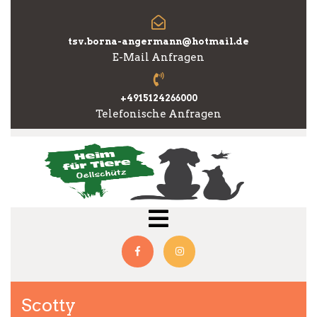
Skip
to
content
tsv.borna-angermann@hotmail.de
E-Mail Anfragen
+4915124266000
Telefonische Anfragen
Open
Menu
Facebook
Instagram
Scotty