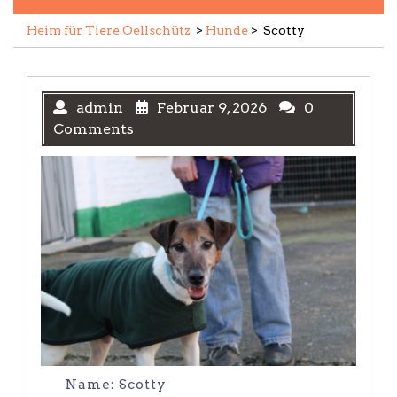
Heim für Tiere Oellschütz
>
Hunde
>
Scotty
admin
Februar 9, 2026
0
Comments
Name: Scotty