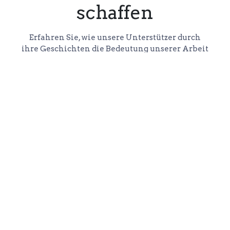
schaffen
Erfahren Sie, wie unsere Unterstützer durch
ihre Geschichten die Bedeutung unserer Arbeit
bezeugen
Impressum
Datenschutz
Spenden
Tierschutzverein Borna e. V.
Leipziger Volksbank
IBAN: DE19 8609 5604 0002 137917
TOP
BIC: GENODEF1LVB
Heim für Tiere Oellschütz
Oellschütz Nr. 10