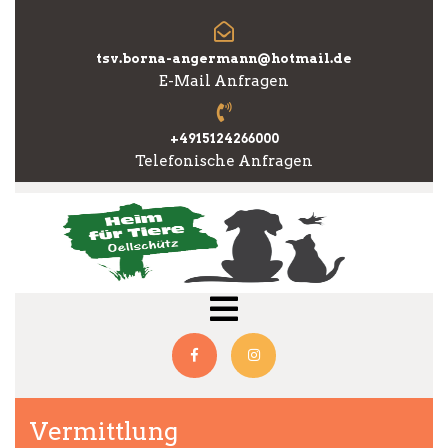
Skip
to
content
tsv.borna-angermann@hotmail.de
E-Mail Anfragen
+4915124266000
Telefonische Anfragen
Open
Menu
Facebook
Instagram
Vermittlung