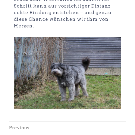
Schritt kann aus vorsichtiger Distanz
echte Bindung entstehen – und genau
diese Chance wünschen wir ihm von
Herzen.
Beitragsnavigation
Previous
Previous
Post