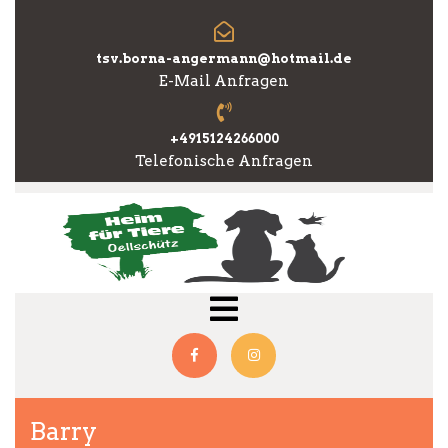
Skip
to
content
tsv.borna-angermann@hotmail.de
E-Mail Anfragen
+4915124266000
Telefonische Anfragen
Open
Menu
Facebook
Instagram
Barry