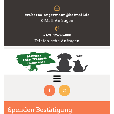
Skip
to
content
tsv.borna-angermann@hotmail.de
E-Mail Anfragen
+4915124266000
Telefonische Anfragen
Open
Menu
Facebook
Instagram
Spenden Bestätigung