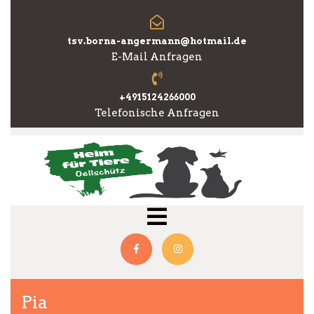
Skip
to
content
tsv.borna-angermann@hotmail.de
E-Mail Anfragen
+4915124266000
Telefonische Anfragen
Open
Menu
Facebook
Instagram
Pia