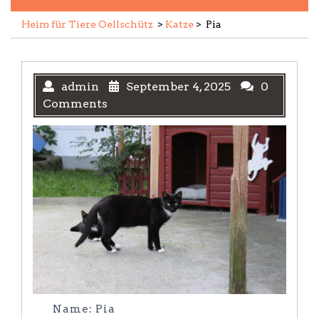
Heim für Tiere Oellschütz
>
Katze
>
Pia
admin
September 4, 2025
0
Comments
Name: Pia