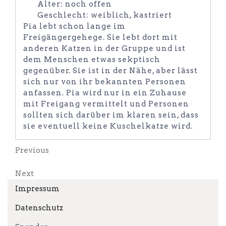
Alter: noch offen
Geschlecht: weiblich, kastriert
Pia lebt schon lange im
Freigängergehege. Sie lebt dort mit
anderen Katzen in der Gruppe und ist
dem Menschen etwas sekptisch
gegenüber. Sie ist in der Nähe, aber lässt
sich nur von ihr bekannten Personen
anfassen. Pia wird nur in ein Zuhause
mit Freigang vermittelt und Personen
sollten sich darüber im klaren sein, dass
sie eventuell keine Kuschelkatze wird.
Beitragsnavigation
Previous
Previous
Post
Next
Next
Post
Impressum
Datenschutz