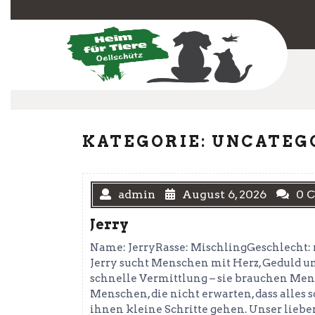
Skip
to
content
KATEGORIE:
UNCATEG
admin
August 6, 2026
0 
Jerry
Name: JerryRasse: MischlingGeschlecht: 
Jerry sucht Menschen mit Herz, Geduld 
schnelle Vermittlung – sie brauchen Mensc
Menschen, die nicht erwarten, dass alles 
ihnen kleine Schritte gehen. Unser lieber 