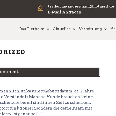
tsv.borna-angermann@hotmail.de
E-Mail Anfragen
Das Tierheim
Aktuelles
Vermittlung
He
ORIZED
Comments
männlich, unkastriertGeburtsdatum: ca. 2 Jahre
und Verständnis Manche Hunde brauchen keine
hen, die bereit sind, ihnen Zeit zu schenken.
sofort funktioniert, sondern die gemeinsam mit
Jerry ist genau so […]